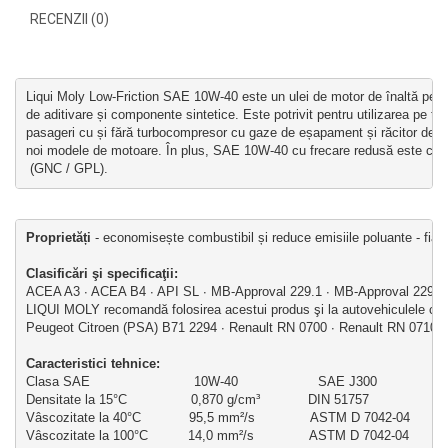
RECENZII (0)
Liqui Moly Low-Friction SAE 10W-40 este un ulei de motor de înaltă perf
de aditivare și componente sintetice. Este potrivit pentru utilizarea pe to
pasageri cu și fără turbocompresor cu gaze de eșapament și răcitor de aer
noi modele de motoare. În plus, SAE 10W-40 cu frecare redusă este cel m
 (GNC / GPL).
Proprietăți
 - economisește combustibil și reduce emisiile poluante - fiabil
Clasificări şi specificaţii: 
ACEA A3 ∙ ACEA B4 ∙ API SL ∙ MB-Approval 229.1 ∙ MB-Approval 229.3
LIQUI MOLY recomandă folosirea acestui produs şi la autovehiculele cu u
Peugeot Citroen (PSA) B71 2294 ∙ Renault RN 0700 ∙ Renault RN 0710
Caracteristici tehni
ce:
Clasa SAE                          10W-40                    SAE J300
Densitate la 15°C                0,870 g/cm³            DIN 51757
Vâscozitate la 40°C            95,5 mm²/s              ASTM D 7042-04
Vâscozitate la 100°C          14,0 mm²/s              ASTM D 7042-04