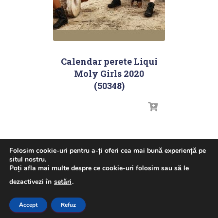
Calendar perete Liqui
Moly Girls 2020
(50348)
Folosim cookie-uri pentru a-ți oferi cea mai bună experiență pe
situl nostru.
Poți afla mai multe despre ce cookie-uri folosim sau să le
ACASA
GHID ULEI – LIQUI MOLY
NOUTATI
dezactivezi în
setări
.
PRODUSE
DESPRE NOI
CONTACT
Accept
Refuz