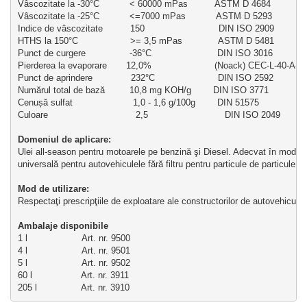
Vâscozitate la -30°C           < 60000 mPas          ASTM D 4684
Vâscozitate la -25°C           <=7000 mPas           ASTM D 5293
Indice de vâscozitate          150                           DIN ISO 2909
HTHS la 150°C                   >= 3,5 mPas             ASTM D 5481
Punct de curgere                -36°C                        DIN ISO 3016
Pierderea la evaporare       12,0%                       (Noack) CEC-L-40-A-9
Punct de aprindere              232°C                       DIN ISO 2592
Numărul total de bază         10,8 mg KOH/g        DIN ISO 3771
Cenușă sulfat                      1,0 - 1,6 g/100g        DIN 51575
Culoare                                2,5                            DIN ISO 2049
Domeniul de aplicare:
Ulei all-season pentru motoarele pe benzină şi Diesel. Adecvat în mod s
universală pentru autovehiculele fără filtru pentru particule de particule 
Mod de utilizare:       
Respectaţi prescripţiile de exploatare ale constructorilor de autovehicule 
Ambalaje disponibile
1 l                    Art. nr. 9500
4 l                    Art. nr. 9501
5 l                    Art. nr. 9502
60 l                  Art. nr. 3911
205 l                Art. nr. 3910