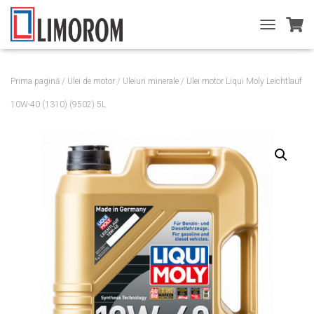
T
O
G
G
Prima pagină
/
Ulei de motor
/
Uleiuri minerale
/ Ulei motor Liqui Moly Leichtlauf
L
E
10W-40 (1310) (9502) 5L
N
A
V
I
G
A
T
I
O
N