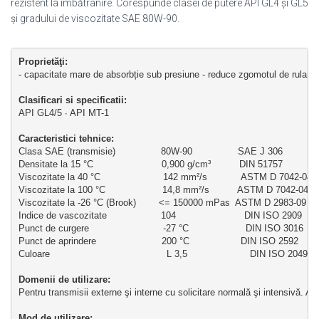
rezistent la îmbătrânire. Corespunde clasei de putere API GL4 şi GL5
şi gradului de viscozitate SAE 80W-90.
Propriet
ăţi:
- capacitate mare de absorbție sub presiune - reduce zgomotul de rulare - 
Clasificari si specificatii: 
API GL4/5 ∙ API MT-1
Caracteristici tehnice:
Clasa SAE (transmisie)                80W-90                SAE J 306
Densitate la 15 °C                        0,900 g/cm³          DIN 51757
Viscozitate la 40 °C                      142 mm²/s            ASTM D 7042-04
Viscozitate la 100 °C                    14,8 mm²/s          ASTM D 7042-04
Viscozitate la -26 °C (Brook)        <= 150000 mPas  ASTM D 2983-09
Indice de vascozitate                   104                        DIN ISO 2909
Punct de curgere                          -27 °C                    DIN ISO 3016
Punct de aprindere                       200 °C                  DIN ISO 2592
Culoare                                         L 3,5                      DIN ISO 2049
Domenii de utilizare: 
Pentru transmisii externe şi interne cu solicitare normală şi intensivă. A
Mod de utilizare: 