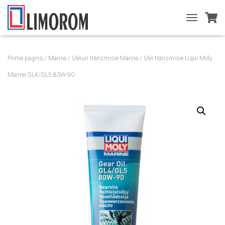
T
O
G
G
Prima pagină
/
Marine
/
Uleiuri transmisie Marine
/ Ulei transmisie Liqui Moly
L
E
Marine GL4/GL5 80W-90
N
A
V
I
G
A
T
I
O
N