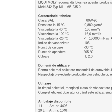
LIQUI MOLY recomandă folosirea acestui produs şi l
MAN 342 Typ M1 ∙ MB 235.0
Caracteristici
 tehnice
Clasa SAE                                80W-90           
Densitate la 15 °C                    0,880 g/cm³       
Viscozitate la 40 °C                  158 mm²/s       
Viscozitate la 100 °C                16,0 mm²/s       
Viscozitate la -26 °C                <= 150000 mPa
Indice de vascozitate               105                   
Punct de curgere                     -33 °C               
Punct de aprindere                  205 °C               
Culoare                                    L 2,0              
Domenii de utilizare 
Pentru cele mai solicitate transmisii de autovehicule
Respectaţi prevederile producătorului vehiculului, r
Utilizare
În timpul selecției, mențineți clasa de vâscozitate 
Complet eficient doar atunci când este utilizat singu
Ambalaje disponibile
1 L       Art. nr. 4406
20 L     Art. nr. 1048