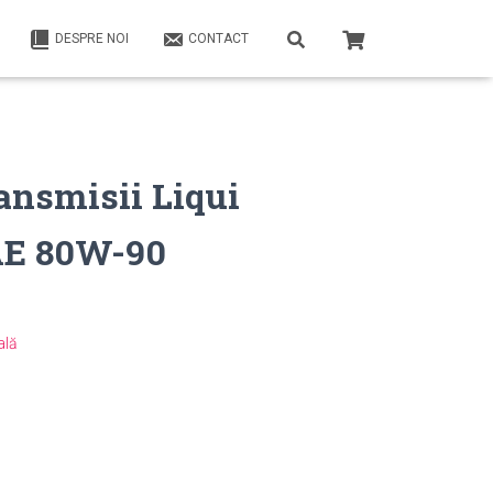
DESPRE NOI
CONTACT
ransmisii Liqui
AE 80W-90
ală