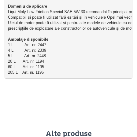
Domeniu de aplicare
Liqui Moly Low Friction Special SAE 5W-30 recomandat în principal pentru
Compatibil și poate fi utilizat fără ezitări și în vehiculele Opel mai vechi. 
Uleiul de motor poate fi utilizat și pentru alte modele de vehicule cu condi
prescripţiile de exploatare ale constructorilor de autovehicule şi de motoa
Ambalaje disponibile
1 L         Art. nr. 2447
4 L         Art. nr. 2339
5 L         Art. nr. 2448
20 L      Art. nr. 1194
60 L      Art. nr. 1195
205 L    Art. nr. 1196
Alte produse