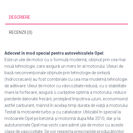
DESCRIERE
RECENZII (0)
Adecvat în mod special pentru autovehiculele Opel.
Este un ulei de motor cu o formulă modernă, obţinut prin cea mai
nouă tehnologie, care asigură un mers lin al motorului. Uleiuri de
bază neconvenţionale obţinute prin tehnologie de sinteză
(hidrocracare) au fost combinate cu cea mai modernă tehnologie
de aditivare. Uleiul de motor cu vâscozitate redusă, cu o stabilitate
mare la forfecare, asigură o curăţenie optimă a motorului, reduce
pierderile datorate frecării, protejând împotriva uzurii, economisind
astfel carburant, mărind în acelaşi timp durata de viaţă a motorului.
Testat la motoarele turbo şi cu catalizator. Utilizabil în special la
motoarele Opel pe benzină şi motorină dupa Mai 2010, dar şi la
autoturismele Opel mai vechi care admit ulei de motor cu aceste
clase de vascozitate. Se vor respecta prescripţiile producătorilor.