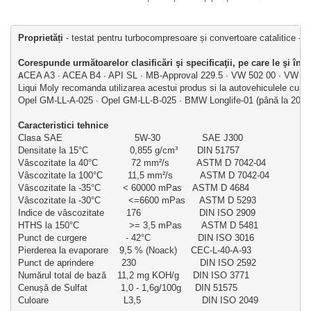
Proprietăți
 - testat pentru turbocompresoare și convertoare catalitice - fia
Corespunde următoarelor clasificări şi specificaţii, pe care le şi înde
A
CEA A3 ∙ ACEA B4 ∙ API SL ∙ MB-Approval 229.5 ∙ VW 502 00 ∙ VW 50
Liqui Moly recomanda utilizarea acestui produs si la autovehiculele cu urm
Opel GM-LL-A-025 ∙ Opel GM-LL-B-025 ∙ BMW Longlife-01 (până la 2018
Caracteristici tehnice
Clasa SAE                          5W-30               SAE J300
Densitate la 15°C               0,855 g/cm³       DIN 51757
Vâscozitate la 40°C            72 mm²/s          ASTM D 7042-04
Vâscozitate la 100°C         11,5 mm²/s          ASTM D 7042-04
Vâscozitate la -35°C        < 60000 mPas    ASTM D 4684
Vâscozitate la -30°C          <=6600 mPas     ASTM D 5293
Indice de vâscozitate        176                     DIN ISO 2909
HTHS la 150°C                  >= 3,5 mPas       ASTM D 5481
Punct de curgere              - 42°C                 DIN ISO 3016
Pierderea la evaporare    9,5 % (Noack)     CEC-L-40-A-93
Punct de aprindere          230                       DIN ISO 2592
Numărul total de bază    11,2 mg KOH/g     DIN ISO 3771
Cenușă de Sulfat            1,0 - 1,6g/100g     DIN 51575
Culoare                           L3,5                      DIN ISO 2049