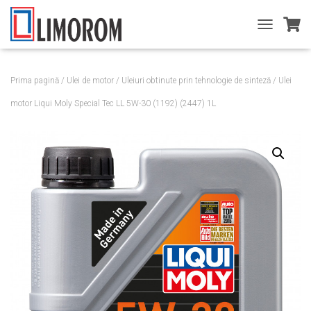
T
O
G
G
Prima pagină
/
Ulei de motor
/
Uleiuri obtinute prin tehnologie de sinteză
/ Ulei
L
E
motor Liqui Moly Special Tec LL 5W-30 (1192) (2447) 1L
N
A
V
I
G
A
T
I
O
N