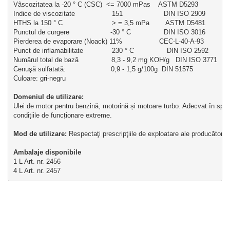
Vâscozitatea la -20 ° C (CSC)  <= 7000 mPas    ASTM D5293
Indice de viscozitate                  151                    DIN ISO 2909
HTHS la 150 ° C                        > = 3,5 mPa        ASTM D5481
Punctul de curgere                    -30 ° C                DIN ISO 3016
Pierderea de evaporare (Noack) 11%                  CEC-L-40-A-93
Punct de inflamabilitate              230 ° C                DIN ISO 2592
Numărul total de bază                8,3 - 9,2 mg KOH/g   DIN ISO 3771
Cenuşă sulfatată:                      0,9 - 1,5 g/100g  DIN 51575
Culoare: gri-negru
Domeniul de utilizare:
Ulei de motor pentru benzină, motorină și motoare turbo. Adecvat în specia
condițiile de funcționare extreme.
Mod de utilizare: 
Respectaţi prescripţiile de exploatare ale producătoril
Ambalaje disponibile 
1 L Art. nr. 2456
4 L Art. nr. 2457