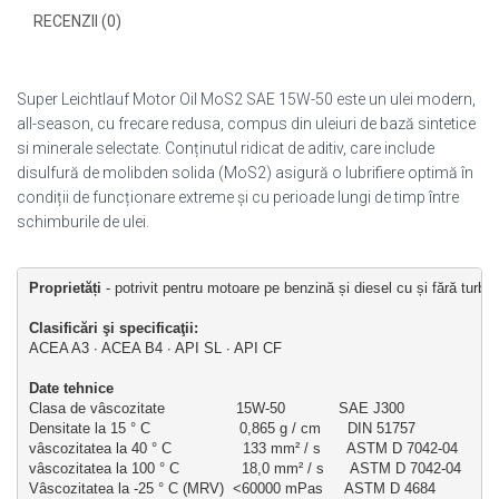
RECENZII (0)
Super Leichtlauf Motor Oil MoS2 SAE 15W-50 este un ulei modern,
all-season, cu frecare redusa, compus din uleiuri de bază sintetice
si minerale selectate. Conținutul ridicat de aditiv, care include
disulfură de molibden solida (MoS2) asigură o lubrifiere optimă în
condiții de funcționare extreme și cu perioade lungi de timp între
schimburile de ulei.
Proprietăți
 - potrivit pentru motoare pe benzină și diesel cu și fără turb
Clasificări şi specificaţii: 
ACEA A3 ∙ ACEA B4 ∙ API SL ∙ API CF 
Date tehnice
Clasa de vâscozitate                15W-50            SAE J300
Densitate la 15 ° C                    0,865 g / cm      DIN 51757
vâscozitatea la 40 ° C                133 mm² / s      ASTM D 7042-04
vâscozitatea la 100 ° C              18,0 mm² / s      ASTM D 7042-04
Vâscozitatea la -25 ° C (MRV)  <60000 mPas     ASTM D 4684