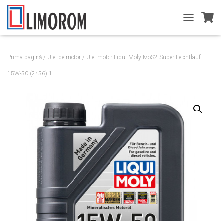
T
O
G
G
Prima pagină
/
Ulei de motor
/ Ulei motor Liqui Moly MoS2 Super Leichtlauf
L
E
15W-50 (2456) 1L
N
A
V
I
G
A
T
I
O
N