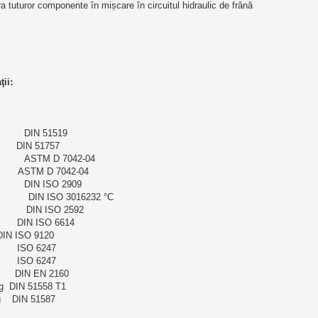
ra tuturor componente în mișcare în circuitul hidraulic de frână 
 
ii:
           DIN 51519
        DIN 51757 
            ASTM D 7042-04
          ASTM D 7042-04
           DIN ISO 2909
              DIN ISO 3016232 °C
            DIN ISO 2592 
       DIN ISO 6614 
  DIN ISO 9120
      ISO 6247
      ISO 6247
      DIN EN 2160 
H/g  DIN 51558 T1
    DIN 51587