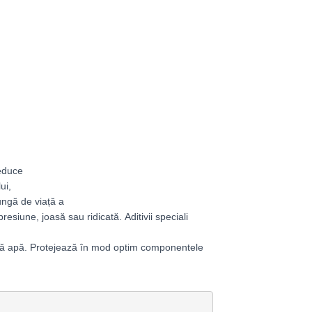
reduce
ui,
ungă de viață a
 presiune, joasă sau ridicată.
Aditivii speciali
ntă apă. Protejează în mod optim componentele