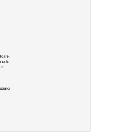
toare, 
n cele 
le 
atunci 