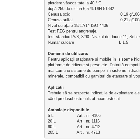
pierdere vâscozitate la 40 ° C 
după 250 de cicluri 6,5 % DIN 51382
Cenusa oxid                                        0,19 g
Cenusa sulfat                                      0,21 g/1
Nivel curățare 19/17/14 ISO 4406
Test FZG pentru angrenaje, 
test standard A/8, 3/90  
Nivelul de daune 11, Schi
Numar culoare                                    L 1,5      
Domenii de utilizare: 
Pentru aplicații staționare și mobile în  sisteme hidr
platforme de ridicare și prese etc. Datorită compatib
mai comune sisteme de pompe  în sisteme hidraulice.
minerale, compatibil cu garnituri de etansare si vop
Aplicatii 
Trebuie să se respecte indicaţiile de exploatare ale 
când produsul este utilizat neamestecat.
Ambalaje disponibile
5 L                   Art . nr. 4106
20 L                 Art . nr. 1116
60 L                 Art . nr. 4712
205 L               Art . nr. 4713