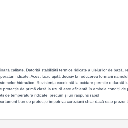
naltă calitate. Datorită stabilității termice ridicate a uleiurilor de bază, 
eraturi ridicate. Acest lucru ajută decisiv la reducerea formarii namolul
istemelor hidraulice. Rezistența excelentă la oxidare permite o durată l
de protecție de primă clasă la uzură este eficientă în ambele condiții de
uații de temperatură ridicate, precum și un răspuns rapid
rtament bun de protecție împotriva coroziunii chiar dacă este preze