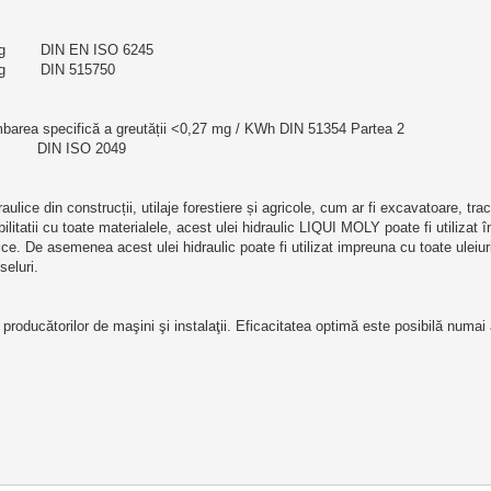
/100g        DIN EN ISO 6245
00g        DIN 515750
mbarea specifică a greutății <0,27 mg / KWh DIN 51354 Partea 2
            DIN ISO 2049
aulice din construcții, utilaje forestiere și agricole, cum ar fi excavatoare, trac
ilitatii cu toate materialele, acest ulei hidraulic LIQUI MOLY poate fi utilizat î
 De asemenea acest ulei hidraulic poate fi utilizat impreuna cu toate uleiuri
seluri.
producătorilor de maşini şi instalaţii. 
Eficacitatea optimă este posibilă numai 