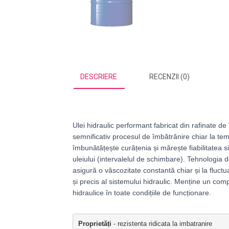
DESCRIERE
RECENZII (0)
Ulei hidraulic performant fabricat din rafinate de î
semnificativ procesul de îmbătrânire chiar la temp
îmbunătățește curățenia și mărește fiabilitatea s
uleiului (intervalelul de schimbare). Tehnologia 
asigură o vâscozitate constantă chiar și la fluct
și precis al sistemului hidraulic.
Menține un compo
hidraulice în toate condițiile de funcționare.
Proprietăți
- rezistenta ridicata la imbatranire 