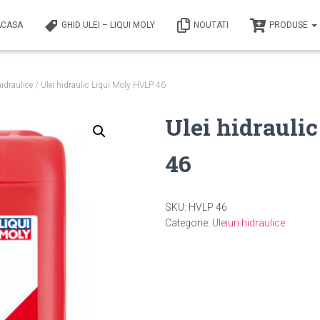
ACASA
GHID ULEI – LIQUI MOLY
NOUTATI
PRODUSE
hidraulice
/ Ulei hidraulic Liqui Moly HVLP 46
Ulei hidrauli
46
SKU:
HVLP 46
Categorie:
Uleiuri hidraulice