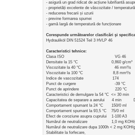
- asigură un grad ridicat de acțiune lubrifiantă asup
- proprietăți excelente de vâscozitate / temperatură
- reducerea frecarii și uzurii 
- previne formarea spumei 
- gamă largă de temperatură de funcționare
Corespunde următoarelor clasificări şi specificaţ
Hydrauliköl DIN 51524 Teil 3 HVLP 46
Caracteristici
 tehnice:
Clasa ISO                                          VG 46     
Densitate la 15 °C                            0,860 g/cm³
Viscozitate la 40 °C                            46 mm²/s
Viscozitate la 100 °C                         8,8 mm²/s
Indice de vascozitate                        174           
Punct de curgere                                -39 °C    
Punct de aprindere                              220 °C    
Caracteristici de demulgare la 54 °C  <= 30 min    
Capacitatea de separare a aerului      4 min        
Comportament spumant la 24 °C       150/0 ml       
Comportament spumant la 93,5 °C    75/0 ml         
Efect de coroziune asupra cuprului    1-100 A3      
Numărul de neutralizare                    1,0 mg KO
Numărul de neutralizare dupa 1000h < 2 mg KOH/g
Stabilitate la forfecare, 