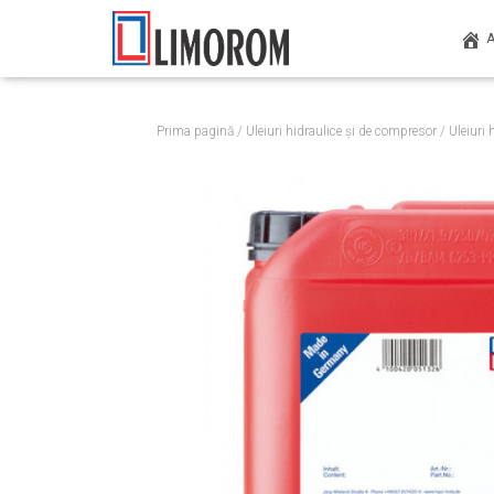
Prima pagină
/
Uleiuri hidraulice și de compresor
/
Uleiuri 