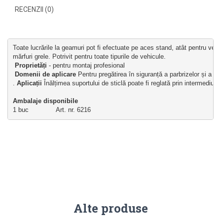
RECENZII (0)
Toate lucrările la geamuri pot fi efectuate pe aces stand, atât pentru vehi
mărfuri grele. Potrivit pentru toate tipurile de vehicule.
Proprietăți
 - pentru montaj profesional
Domenii de aplicare 
Pentru pregătirea în siguranță a parbrizelor și a l
. 
Aplicații
 Înălțimea suportului de sticlă poate fi reglată prin intermediul 
Ambalaje disponibile
1 buc              Art. nr. 6216
Alte produse