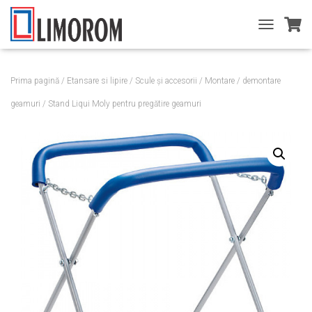
T
O
G
G
Prima pagină
/
Etansare si lipire
/
Scule și accesorii
/
Montare / demontare
L
E
geamuri
/ Stand Liqui Moly pentru pregătire geamuri
N
A
V
I
G
A
T
I
O
N