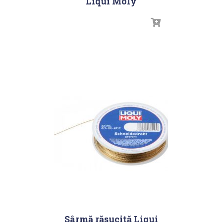
Liqui Moly
Sârmă răsucită Liqui