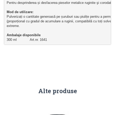
Pentru desprinderea și desfacerea pieselor metalice ruginite şi corodate, p
Mod de utilizare: 
Pulverizați o cantitate generoasă pe șuruburi sau piulițe pentru a permite
(proporțional cu gradul de acumulare a ruginii, compatibilă cu toți solvenți
extreme.
Ambalaje disponibile
300 ml             Art.nr. 1641
Alte produse