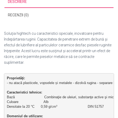
DESCRIERE
RECENZII (0)
Soluţia hightech cu caracteristici speciale, inovatoare pentru
îndepărtarea ruginii. Capacitatea de penetrare extrem de bună şi
efectul de lubrifiere al particulelor ceramice desfac piesele ruginite
înţepenite. Acest lucru este susţinut şi accelerat printr-un efect de
răcire, care le permite pieselor metalice să se contracte
suplimentar.
Proprietăţi: 
- nu atacă plasticele, vopselele și metalele - dizolvă rugina - separare bu
Caracteristici tehnice:
Bază                            Combinaţie de uleiuri, substanţe active şi micr
Culoare                        Alb
Densitate la 20 °C      0,59 g/cm³                             DIN 51757
Domeniul de utilizare: