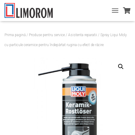
T
O
G
G
Prima pagină
/
Produse pentru service
/
Asistenta reparatii
/ Spray Liqui Moly
L
E
cu particule ceramice pentru îndepărtat rugina cu efect de răcire
N
A
V
I
G
A
T
I
O
N