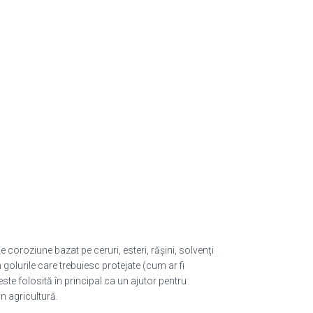
 coroziune bazat pe ceruri, esteri, răşini, solvenţi
n golurile care trebuiesc protejate (cum ar fi
te folosită în principal ca un ajutor pentru
in agricultură.