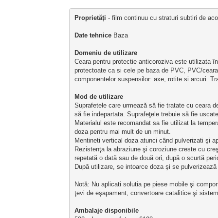
Proprietăți
 - film continuu cu straturi subtiri de ac
Date tehnice
 Baza                                   
Domeniu de utilizare
Ceara pentru protectie anticoroziva este utilizata în 
protectoate ca si cele pe baza de PVC, PVC/ceara
componentelor suspensilor: axe, rotite si arcuri. T
Mod de utilizare
Suprafetele care urmează să fie tratate cu ceara de p
să fie indepartata. Suprafeţele trebuie să fie uscat
Ma
terialul este recomandat sa fie utilizat la tempe
doza pentru mai mult de un minut.
Mentineti vertical doza atunci când pulverizati şi ap
Rezistenţa la abraziune şi coroziune creste cu creşt
repetată o dată sau de două ori, după o scurtă per
După utilizare, se intoarce doza şi se pulverizează
Notă: Nu aplicati solutia pe piese mobile şi componen
ţevi de eşapament, convertoare catalitice şi sistem
Ambalaje disponibile