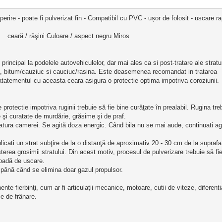
operire - poate fi pulverizat fin - Compatibil cu PVC - ușor de folosit - uscare r
               ceară / răşini Culoare / aspect negru Miros                       
principal la podelele autovehiculelor, dar mai ales ca si post-tratare ale stratur
, bitum/cauziuc si cauciuc/rasina. Este deasemenea recomandat in tratarea 
ratatementul cu aceasta ceara asigura o protectie optima impotriva coroziunii.
rotectie impotriva ruginii trebuie să fie bine curăţate în prealabil. Rugina tre
e şi curatate de murdărie, grăsime şi de praf. 
ratura camerei. Se agită doza energic. Când bila nu se mai aude, continuati agi
licati un strat subţire de la o distanţă de aproximativ 20 - 30 cm de la suprafa
erea grosimii stratului. Din acest motiv, procesul de pulverizare trebuie să fie
ioadă de uscare.
 până când se elimina doar gazul propulsor.
te fierbinţi, cum ar fi articulaţii mecanice, motoare, cutii de viteze, diferenti
e de frânare.