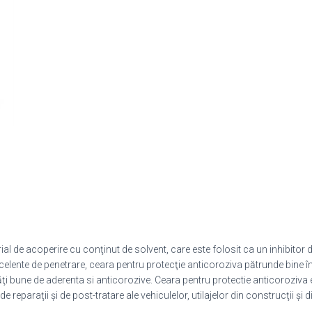
l de acoperire cu conţinut de solvent, care este folosit ca un inhibitor de
 excelente de penetrare, ceara pentru protecţie anticoroziva pătrunde bine î
i bune de aderenta si anticorozive. Ceara pentru protectie anticoroziva es
reparaţii şi de post-tratare ale vehiculelor, utilajelor din construcţii şi d