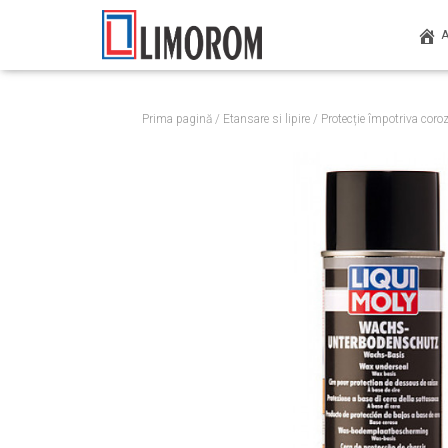
Prima pagină
/
Etansare si lipire
/
Protecție împotriva coroz