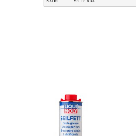
500 ml             Art. nr. 6100