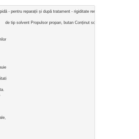
apidă - pentru reparații și după tratament - rigiditate remarcabilă - suplimenteaz
                            de tip solvent Propulsor propan, butan Conținut solid 
ilor 
buie 
tati 
ta. 
 
ale,