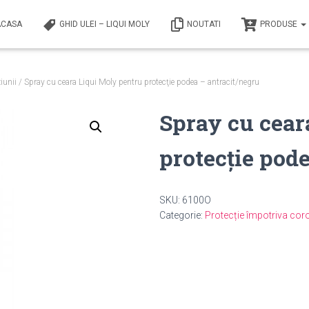
ACASA
GHID ULEI – LIQUI MOLY
NOUTATI
PRODUSE
iunii
/ Spray cu ceara Liqui Moly pentru protecţie podea – antracit/negru
Spray cu cear
protecţie pod
SKU:
6100O
Categorie:
Protecție împotriva coro