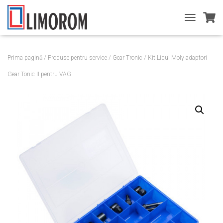
T
O
G
G
Prima pagină
/
Produse pentru service
/
Gear Tronic
/ Kit Liqui Moly adaptori
L
E
Gear Tonic II pentru VAG
N
A
V
I
G
A
T
I
O
N