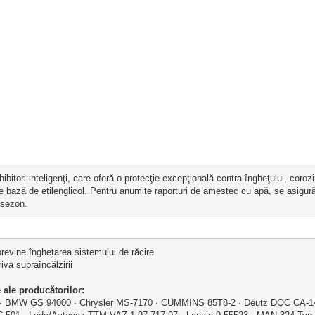
itori inteligenţi, care oferă o protecţie excepţională contra îngheţului, coroziu
ţi pe bază de etilenglicol. Pentru anumite raporturi de amestec cu apă, se asigură
 sezon.
previne înghețarea sistemului de răcire
iva supraîncălzirii
 ale producătorilor:
r ∙ BMW GS 94000 ∙ Chrysler MS-7170 ∙ CUMMINS 85T8-2 ∙ Deutz DQC CA-14