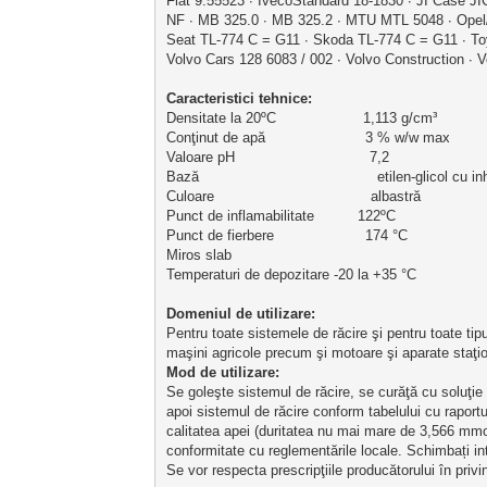
Fiat 9.55523 ∙ IvecoStandard 18-1830 ∙ JI Case 
NF ∙ MB 325.0 ∙ MB 325.2 ∙ MTU MTL 5048 ∙ Opel/
Seat TL-774 C = G11 ∙ Skoda TL-774 C = G11 ∙ To
Volvo Cars 128 6083 / 002 ∙ Volvo Construction ∙ V
Caracteristici tehnice:
Densitate la 20ºC                    1,113 g/cm³
Conţinut de apă                       3 % w/w max
Valoare pH                               7,2
Bază                                         etilen-glicol cu in
Culoare                                    albastră
Punct de inflamabilitate          122ºC
Punct de fierbere                     174 °C
Miros slab
Temperaturi de depozitare -20 la +35 °C
Domeniul de utilizare:
Pentru toate sistemele de răcire şi pentru toate tip
maşini agricole precum şi motoare şi aparate staţio
Mod de utilizare: 
Se goleşte sistemul de răcire, se curăţă cu soluţie
apoi sistemul de răcire conform tabelului cu raport
calitatea apei (duritatea nu mai mare de 3,566 mmol
conformitate cu reglementările locale. Schimbați inte
Se vor respecta prescripţiile producătorului în priv