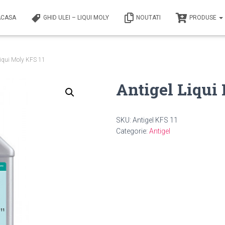
ACASA
GHID ULEI – LIQUI MOLY
NOUTATI
PRODUSE
Liqui Moly KFS 11
Antigel Liqui
SKU:
Antigel KFS 11
Categorie:
Antigel