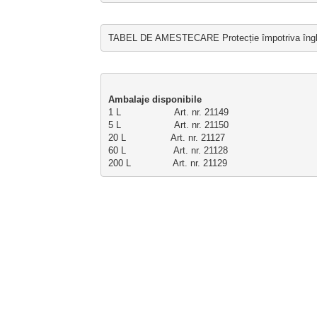
TABEL DE AMESTECARE Protecție împotriva înghețului
Ambalaje disponibile
1 L                   Art. nr. 21149
5 L                   Art. nr. 21150
20 L                Art. nr. 21127
60 L                 Art. nr. 21128
200 L               Art. nr. 21129