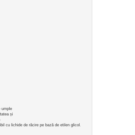
 
e umple 
tatea și
 
il cu lichide de răcire pe bază de etilen glicol.