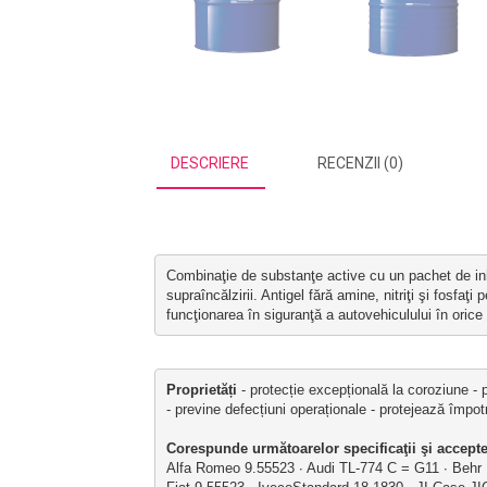
DESCRIERE
RECENZII (0)
Combinaţie de substanţe active cu un pachet de inhib
supraîncălzirii. Antigel fără amine, nitriţi şi fosfa
funcţionarea în siguranţă a autovehiculului în orice
Proprietăți
 - protecție excepțională la coroziune - 
- previne defecțiuni operaționale - protejează împotr
Corespunde următoarelor specificaţii şi accepte
Alfa Romeo 9.55523 ∙ Audi TL-774 C = G11 ∙ Beh