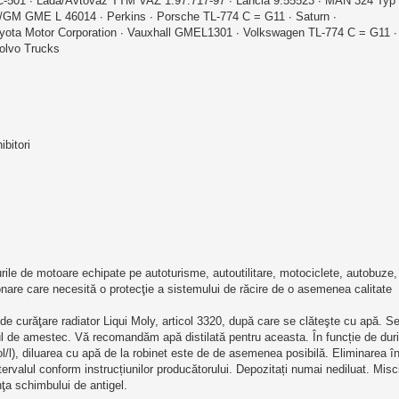
JIC-501 ∙ Lada/Avtovaz TTM VAZ 1.97.717-97 ∙ Lancia 9.55523 ∙ MAN 324 Typ
GM GME L 46014 ∙ Perkins ∙ Porsche TL-774 C = G11 ∙ Saturn ∙ 
yota Motor Corporation ∙ Vauxhall GMEL1301 ∙ Volkswagen TL-774 C = G11 ∙
olvo Trucks 
hibitori
urile de motoare echipate pe autoturisme, autoutilitare, motociclete, autobuze,
nare care necesită o protecţie a sistemului de răcire de o asemenea calitate
 de curăţare radiator Liqui Moly, articol 3320, după care se clăteşte cu apă. S
ul de amestec. 
Vă recomandăm apă distilată pentru aceasta. În funcție de duri
/l), diluarea cu apă de la robinet este de de asemenea posibilă. Eliminarea în
rvalul conform instrucțiunilor producătorului. Depozitați numai nediluat. Miscib
inţa schimbului de 
antigel.