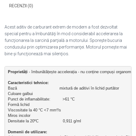
RECENZII (0)
Acest aditiv de carburant extrem de modern a fost dezvoltat
special pentru a îmbunătăţi în mod considerabil accelerarea la
funcţionarea la sarcină parţială a motorului. Sporeşte bucuria
condusului prin optimizarea performanţei. Motorul porneşte mai
bine şi funcţionează mai silenţios.
Proprietăți
 - îmbunătățește accelerația - nu conține compuși organometalici
Caracteristici tehnice:
Bază                                   mixtură de aditivi în lichid purtător
Culoare galbui
Punct de inflamabilitate:          >61 °C
Formă lichid
Viscositate la 40 °C <7 mm²/s
Miros incolor
Densitate la 20ºC                    0,911 g/ml
Domenii de utilizare: