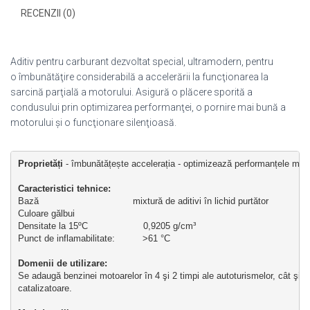
RECENZII (0)
Aditiv pentru carburant dezvoltat special, ultramodern, pentru
o îmbunătăţire considerabilă a accelerării la funcţionarea la
sarcină parţială a motorului. Asigură o plăcere sporită a
condusului prin optimizarea performanţei, o pornire mai bună a
motorului şi o funcţionare silenţioasă.
Proprietăți
 - îmbunătățește accelerația - optimizează performanțele motor
Ca
racteristici tehnice: 
Bază                                  mixtură de aditivi în lichid purtător
Culoare gălbui
Densitate la 15ºC                    0,9205 g/cm³
Punct de inflamabilitate:          >61 °C
Domenii de utilizare:
Se adaugă benzinei motoarelor în 4 şi 2 timpi ale autoturismelor, cât şi la
catalizatoare.