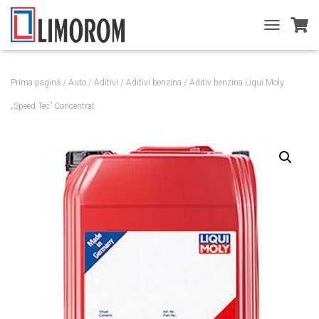
T
O
G
G
Prima pagină
/
Auto
/
Aditivi
/
Aditivi benzina
/ Aditiv benzina Liqui Moly
L
E
„Speed Tec” Concentrat
N
A
V
I
G
A
T
I
O
N