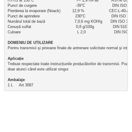
HTHS at 150°C                                    >= 2,9 mPas           ASTM D54
Punct de curgere                                 -39°C                       DIN ISO 3
Pierderea la evaporare (Noack)          12,9 %                     CEC-L-40-A-
Punct de aprindere                              230°C                      DIN ISO 2
Numărul total de bază                         7,0,6 mg KOH/g       DIN ISO 37
Cenușă sulfat                                      0,8 g/100g                DIN 51575
Culoare                                                L 2,0                        DIN ISO
DOMENIU DE UTILIZARE 
Pentru transmisii şi pinioane finale de antrenare solicitate normal şi inten
Aplicație 
Trebuie respectate toate instrucțiunile producătorilor de transmisii. 
Poate 
doar atunci când este utilizat singur.
Ambalaje
1 L     Art 3087