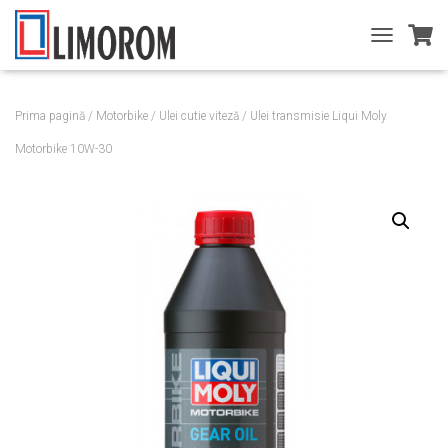
T
O
G
G
Prima pagină
/
Motorbike
/
Ulei cutie viteză
/ Ulei transmisie Liqui Moly
L
E
Motorbike 10W-30
N
A
V
I
G
A
T
I
O
N