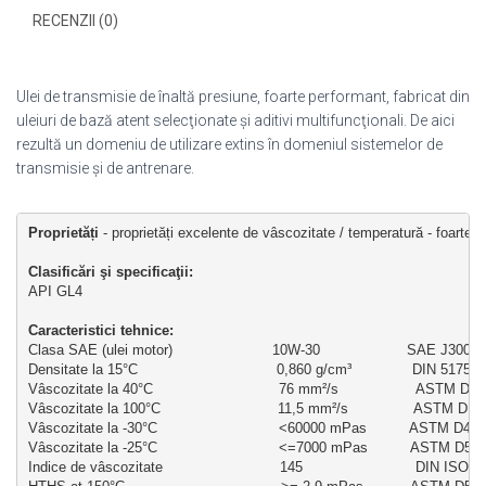
RECENZII (0)
Ulei de transmisie de înaltă presiune, foarte performant, fabricat din
uleiuri de bază atent selecţionate şi aditivi multifuncţionali. De aici
rezultă un domeniu de utilizare extins în domeniul sistemelor de
transmisie şi de antrenare.
Proprietăți
 - proprietăți excelente de vâscozitate / temperatură - foarte 
Clasificări şi specificaţii: 
API GL4
Caracteristici tehnice:
Clasa SAE (ulei motor)                       10W-30                    SAE J300
Densitate la 15°C                                0,860 g/cm³              DIN 51757
Vâscozitate la 40°C                             76 mm²/s                  ASTM D 
Vâscozitate la 100°C                           11,5 mm²/s               ASTM D 
Vâscozitate la -30°C                            <60000 mPas          ASTM D46
Vâscozitate la -25°C                            <=7000 mPas          ASTM D52
Indice de vâscozitate                           145                          DIN ISO 