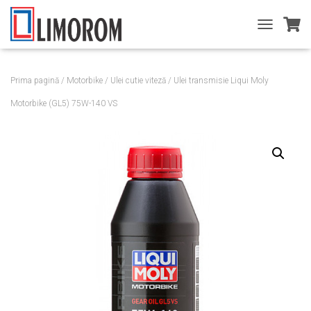
T
O
G
G
Prima pagină
/
Motorbike
/
Ulei cutie viteză
/ Ulei transmisie Liqui Moly
L
E
Motorbike (GL5) 75W-140 VS
N
A
V
I
G
A
T
I
O
N