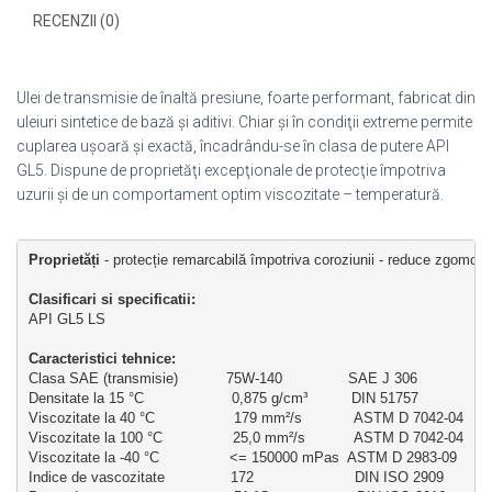
RECENZII (0)
Ulei de transmisie de înaltă presiune, foarte performant, fabricat din
uleiuri sintetice de bază şi aditivi. Chiar şi în condiţii extreme permite
cuplarea uşoară şi exactă, încadrându-se în clasa de putere API
GL5. Dispune de proprietăţi excepţionale de protecţie împotriva
uzurii şi de un comportament optim viscozitate – temperatură.
Proprietăți
 - protecție remarcabilă împotriva coroziunii - reduce zgomotu
Clasificari si specificatii: 
API GL5 LS
Caracteristici tehnice:
Clasa SAE (transmisie)           75W-140               SAE J 306
Densitate la 15 °C                    0,875 g/cm³          DIN 51757
Viscozitate la 40 °C                  179 mm²/s            ASTM D 7042-04
Viscozitate la 100 °C                25,0 mm²/s           ASTM D 7042-04
Viscozitate la -40 °C                <= 150000 mPas  ASTM D 2983-09
Indice de vascozitate               172                       DIN ISO 2909