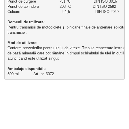
Punct de curgere                     -51 °C                    DIN ISO 3016
Punct de aprindere                  208 °C                   DIN ISO 2592
Culoare                                    L 1,5                      DIN ISO 2049
Domenii de utilizare:
Pentru transmisii de motociclete şi pinioane finale de antrenare solicita
transmisiei.
Mod de utilizare: 
Conform prevederilor pentru uleiul de viteze. Trebuie respectate instrucțiu
de bază minerală care pot rămâne în timpul schimbului de ulei în cutiile d
atunci când este utilizat singur.
Ambalaje disponibile 
500 ml             Art. nr. 3072