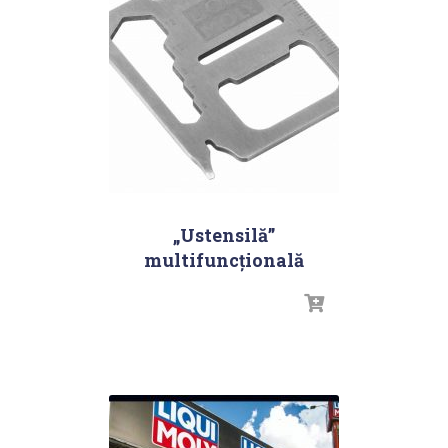
„Ustensilă”
multifuncțională