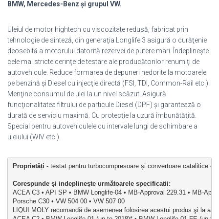
BMW, Mercedes-Benz şi grupul VW.
Uleiul de motor hightech cu viscozitate redusă, fabricat prin
tehnologie de sinteză, din generaţia Longlife 3 asigură o curăţenie
deosebită a motorului datorită rezervei de putere mari. Îndeplineşte
cele mai stricte cerinţe de testare ale producătorilor renumiţi de
autovehicule. Reduce formarea de depuneri nedorite la motoarele
pe benzină şi Diesel cu injecţie directă (FSI, TDI, Common-Rail etc.).
Menţine consumul de ulei la un nivel scăzut. Asigură
funcţionalitatea filtrului de particule Diesel (DPF) şi garantează o
durată de serviciu maximă. Cu protecţie la uzură îmbunătăţită.
Special pentru autovehiculele cu intervale lungi de schimbare a
uleiului (WIV etc.).
Proprietăți
 - testat pentru turbocompresoare și convertoare catalitice - red
Corespunde şi indeplineşte următoarele specificatii
:
ACEA C3 • API SP • BMW Longlife-04 • MB-Approval 229.31 • MB-Appro
Porsche C30 • VW 504 00 • VW 507 00
LIQUI MOLY recomandă de asemenea folosirea acestui produs şi la autove
ACEA C2 • BMW Longlife-01 (up to 2018)* • BMW Longlife-01 FE (up to 2