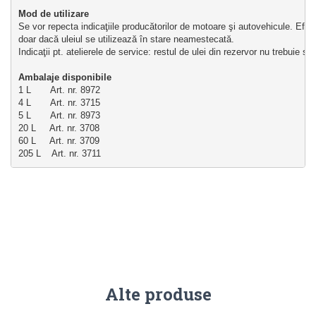
Mod de utilizare
Se vor repecta indicaţiile producătorilor de motoare şi autovehicule. Eficie
doar dacă uleiul se utilizează în stare neamestecată. 
Indicaţii pt. atelierele de service: restul de ulei din rezervor nu trebuie 
Ambalaje disponibile
1 L       Art. nr. 8972
4 L       Art. nr. 3715
5 L       Art. nr. 8973
20 L     Art. nr. 3708
60 L     Art. nr. 3709
205 L    Art. nr. 3711
Alte produse