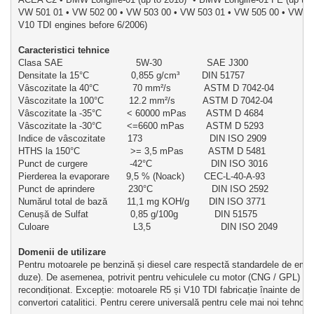
VW 501 01 • VW 502 00 • VW 503 00 • VW 503 01 • VW 505 00 • VW 505
V10 TDI engines before 6/2006)
Caracteristici tehnice
Clasa SAE                          5W-30                SAE J300
Densitate la 15°C               0,855 g/cm³        DIN 51757
Vâscozitate la 40°C            70 mm²/s            ASTM D 7042-04
Vâscozitate la 100°C         12.2 mm²/s          ASTM D 7042-04
Vâscozitate la -35°C         < 60000 mPas       ASTM D 4684
Vâscozitate la -30°C         <=6600 mPas        ASTM D 5293
Indice de vâscozitate        173                        DIN ISO 2909
HTHS la 150°C                  >= 3,5 mPas         ASTM D 5481
Punct de curgere               -42°C                     DIN ISO 3016
Pierderea la evaporare      9,5 % (Noack)       CEC-L-40-A-93
Punct de aprindere            230°C                     DIN ISO 2592
Numărul total de bază       11,1 mg KOH/g       DIN ISO 3771
Cenușă de Sulfat               0,85 g/100g             DIN 51575
Culoare                              L3,5                         DIN ISO 2049
Domenii de utilizare
Pentru motoarele pe benzină și diesel care respectă standardele de emisi
duze). De asemenea, potrivit pentru vehiculele cu motor (CNG / GPL) și ve
recondiționat. Excepție: motoarele R5 și V10 TDI fabricație înainte de 06
convertori catalitici. Pentru cerere universală pentru cele mai noi tehn