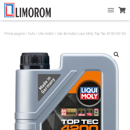
T
O
G
G
Prima pagină
/
Auto
/
Ulei motor
/ Ulei de motor Liqui Moly Top Tec 4200 5W-30
L
E
N
A
V
I
G
A
T
I
O
N