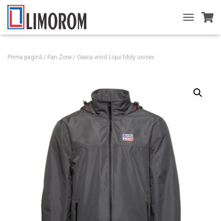
T
O
G
G
Prima pagină
/
Fan Zone
/ Geaca wind Liqui Moly unisex
L
E
N
A
V
I
G
A
T
I
O
N