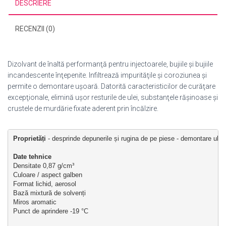
DESCRIERE
RECENZII (0)
Dizolvant de înaltă performanţă pentru injectoarele, bujiile şi bujiile
incandescente înţepenite. Infiltrează impurităţile şi coroziunea şi
permite o demontare uşoară. Datorită caracteristicilor de curăţare
excepţionale, elimină uşor resturile de ulei, substanţele răşinoase şi
crustele de murdărie fixate aderent prin încălzire.
Proprietăți
 - desprinde depunerile și rugina de pe piese - demontare ulter
Date tehnice
Densitate 0,87 g/cm³
Culoare / aspect galben 
Format lichid, aerosol
Bază mixtură de solvenți
Miros aromatic 
Punct de aprindere -19 °C