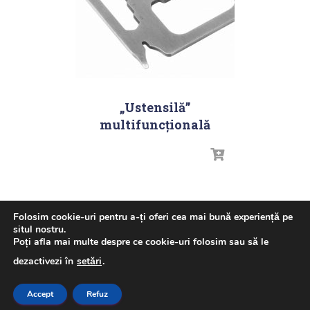
„Ustensilă”
multifuncțională
Folosim cookie-uri pentru a-ți oferi cea mai bună experiență pe
situl nostru.
Poți afla mai multe despre ce cookie-uri folosim sau să le
ACASA
GHID ULEI – LIQUI MOLY
NOUTATI
dezactivezi în
setări
.
PRODUSE
DESPRE NOI
CONTACT
Accept
Refuz