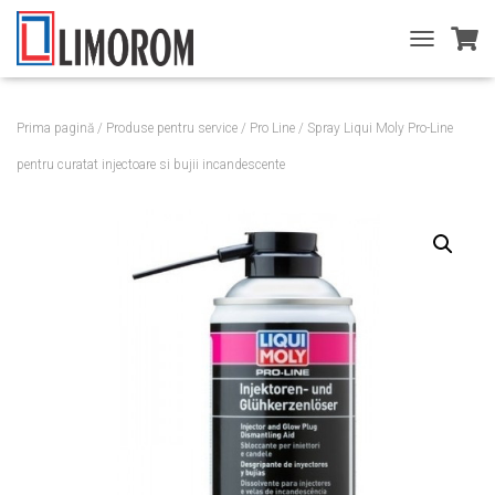
T
O
G
G
Prima pagină
/
Produse pentru service
/
Pro Line
/ Spray Liqui Moly Pro-Line
L
E
pentru curatat injectoare si bujii incandescente
N
A
V
I
G
A
T
I
O
N