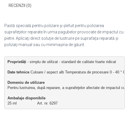
RECENZII (0)
Pastă specială pentru polizare şi şlefuit pentru polizarea
suprafeţelor reparate în urma pagubelor provocate de impactul cu
pietre. Aplicaţi direct soluţie de lustruire pe suprafaţa reparată şi
polizaţi manual sau cu minimaşina de găurit.
Proprietăți
 - simplu de utilizat - standard de calitate foarte ridicat
Date tehnice
 Culoare / aspect alb Temperatura de procesare 0 - 40 ° C Pu
Domeniu de utilizare
Pentru lustruirea, după reparare, a suprafeţelor afectate de impactul cu pi
Ambalaje disponibile 
25 ml                  Art. nr. 6297