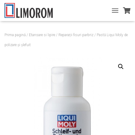
T
O
G
G
Prima pagină
/
Etansare si lipire
/
Reparații fisuri parbriz
/ Pastă Liqui Moly de
L
E
polizare şi şlefuit
N
A
V
I
G
A
T
I
O
N