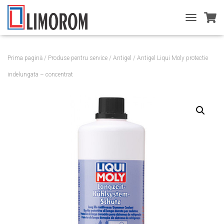
T
O
G
G
Prima pagină
/
Produse pentru service
/
Antigel
/ Antigel Liqui Moly protectie
L
E
indelungata – concentrat
N
A
V
I
G
A
T
I
O
N