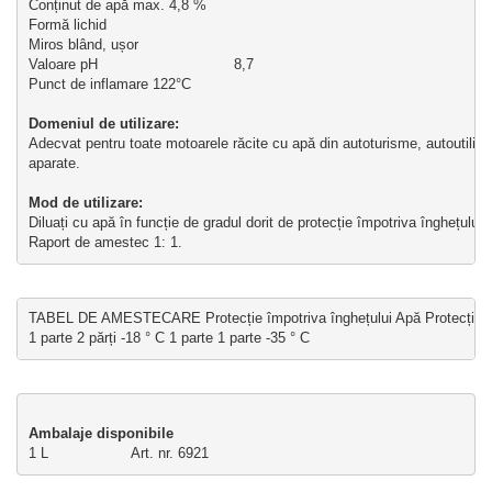
Conținut de apă max. 4,8 %
Formă lichid
Miros blând, ușor
Valoare pH                               8,7
Punct de inflamare 122°C
Domeniul de utilizare:
Adecvat pentru toate motoarele răcite cu apă din autoturisme, autoutilitar
aparate.
Mod de utilizare: 
Diluați cu apă în funcție de gradul dorit de protecție împotriva înghețului. 
Raport de amestec 1: 1.
TABEL DE AMESTECARE Protecție împotriva înghețului Apă Protecția până
1 parte 2 părți -18 ° C 1 parte 1 parte -35 ° C
Ambalaje disponibile
1 L                   Art. nr. 6921