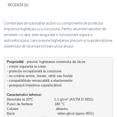
RECENZII (0)
Combinaţie de substanţe active cu componente de protecţia
împotriva îngheţului şi a coroziunii. Pentru anumite raporturi de
amestec cu apa, este asigurată o funcţionare sigură a
autovehiculului, care previne îngheţarea, precum şi supraîncălzirea
sistemului de răcire pe tot parcursul anului.
Proprietăți
 - previne înghețarea sistemului de răcire
- crește siguranța la volan
- protecție excepțională la coroziune 
- nu conține amine, borate, nitriți sau fosfați
- compatibilitate remarcabilă a elastomerilor
- protejează împotriva supraîncălzirii
Caracteristici tehnice:
Densitate la 20ºC                    1,1 g/cm³ (ASTM D 5931)
Punct de fierbere                     180 °C
Culoare                                    albastru
Bază                                         etilen-glicol (aprox 85%)