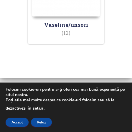
Vaseline/unsori
(12)
Folosim cookie-uri pentru a-ți oferi cea mai bună experiență pe
situl nostru.
Poți afla mai multe despre ce cookie-uri folosim sau să le
ACASA
GHID ULEI – LIQUI MOLY
NOUTATI
dezactivezi în
setări
.
PRODUSE
DESPRE NOI
CONTACT
Accept
Refuz