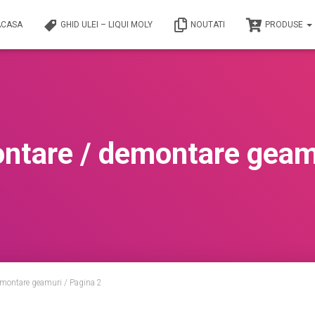
ACASA
GHID ULEI – LIQUI MOLY
NOUTATI
PRODUSE
ntare / demontare geam
emontare geamuri
/ Pagina 2