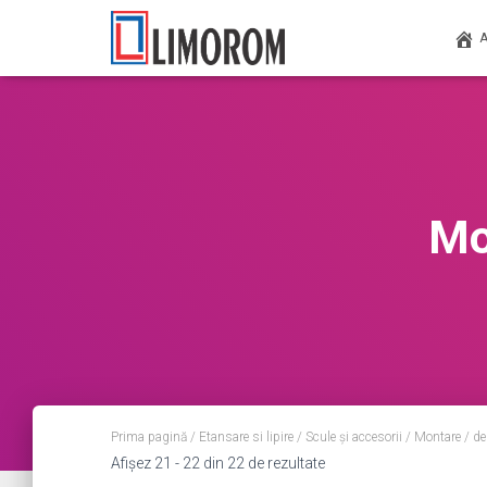
Mo
Prima pagină
/
Etansare si lipire
/
Scule și accesorii
/
Montare / d
Afișez 21 - 22 din 22 de rezultate