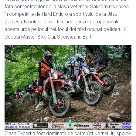
fața competitorilor de la clasa Veterani. Salutăm revenirea
în competițiile de Hard Enduro a sportivului de la Jitsu
Zarnești, Nicolae Daniel. În ciuda pauzei competionale
acesta urcă pe locul trei, locul doi fiind ocupat de liderului
clubului Master Bike Cluj, Stroișteanu Bart.
Clasa Expert a fost dominată de către Ott Kornel Jr., sportiv