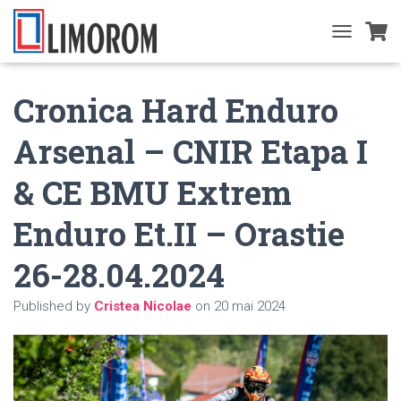
T
O
G
Cronica Hard Enduro
G
L
E
Arsenal – CNIR Etapa I
N
A
& CE BMU Extrem
V
I
G
Enduro Et.II – Orastie
A
T
26-28.04.2024
I
O
N
Published by
Cristea Nicolae
on
20 mai 2024