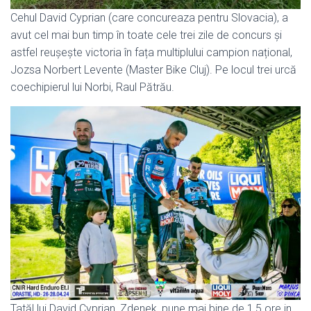
Cehul David Cyprian (care concureaza pentru Slovacia), a
avut cel mai bun timp în toate cele trei zile de concurs și
astfel reușește victoria în fața multiplului campion național,
Jozsa Norbert Levente (Master Bike Cluj). Pe locul trei urcă
coechipierul lui Norbi, Raul Pătrău.
Tatăl lui David Cyprian, Zdenek, pune mai bine de 1,5 ore in