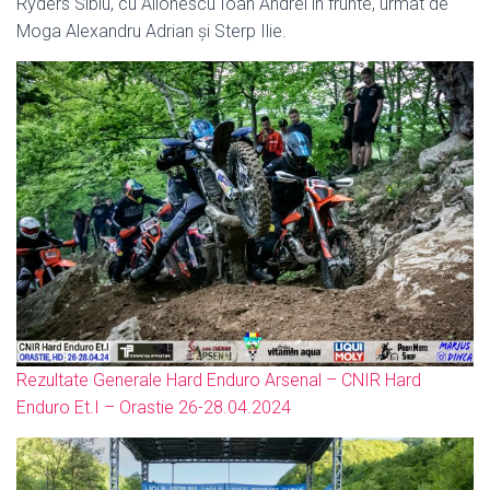
Ryders Sibiu, cu Alionescu Ioan Andrei în frunte, urmat de
Moga Alexandru Adrian și Sterp Ilie.
Rezultate Generale Hard Enduro Arsenal – CNIR Hard
Enduro Et.I – Orastie 26-28.04.2024