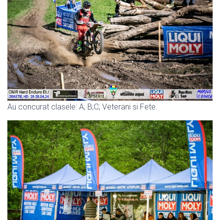
Au concurat clasele: A; B;C; Veterani si Fete.