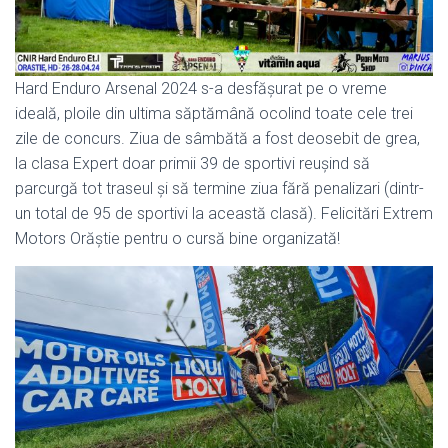
Hard Enduro Arsenal 2024 s-a desfășurat pe o vreme
ideală, ploile din ultima săptămână ocolind toate cele trei
zile de concurs. Ziua de sâmbătă a fost deosebit de grea,
la clasa Expert doar primii 39 de sportivi reușind să
parcurgă tot traseul și să termine ziua fără penalizari (dintr-
un total de 95 de sportivi la această clasă). Felicitări Extrem
Motors Orăștie pentru o cursă bine organizată!