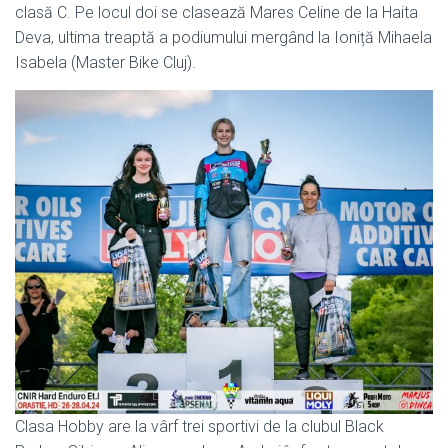
clasă C. Pe locul doi se clasează Mares Celine de la Haita
Deva, ultima treaptă a podiumului mergând la Ioniță Mihaela
Isabela (Master Bike Cluj).
Clasa Hobby are la vârf trei sportivi de la clubul Black