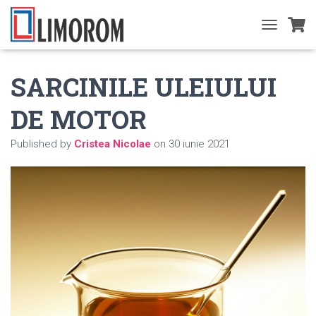
T
O
G
SARCINILE ULEIULUI
G
L
E
DE MOTOR
N
A
Published by
Cristea Nicolae
on
30 iunie 2021
V
I
G
A
T
I
O
N