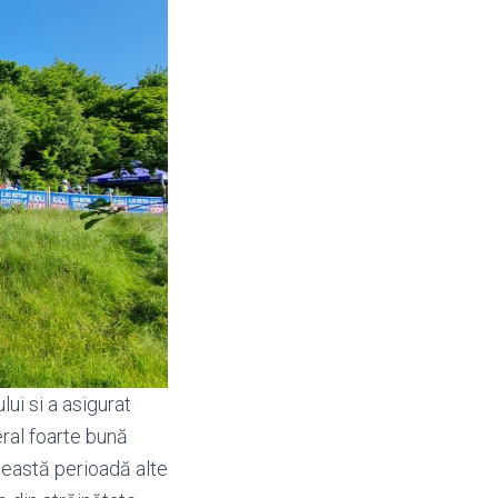
ui si a asigurat
eral foarte bună
această perioadă alte