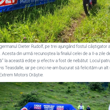
 germanul Dieter Rudolf, pe trei ajungând fostul câștigator
 Acesta din urmă recunoștea la finalul celei de a II-a zile
” la această ediție și efectiv a fost de nebătut. Locul patr
vis Teasdalle, iar pe cinci ne-am bucurat să felicităm un alt
 Extrem Motors Orăștie.