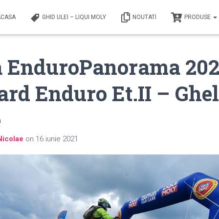
ACASA
GHID ULEI – LIQUI MOLY
NOUTATI
PRODUSE
a EnduroPanorama 202
rd Enduro Et.II – Ghel
e
Nicolae
on
16 iunie 2021