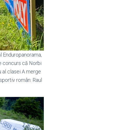
 al Enduropanorama,
 de concurs că Norbi
u al clasei A merge
 sportiv român: Raul