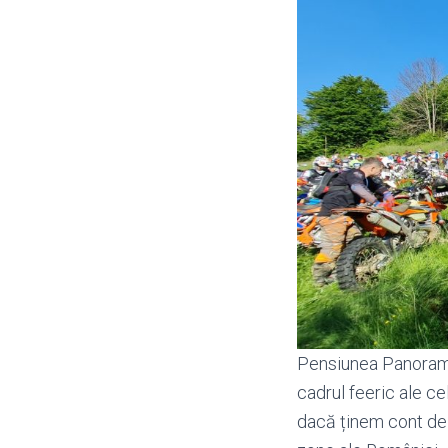
Pensiunea Panorama d
cadrul feeric ale c
dacă ținem cont de e