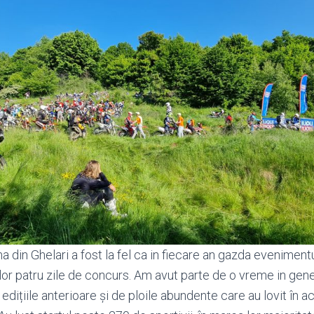
in Ghelari a fost la fel ca in fiecare an gazda evenimentul
elor patru zile de concurs. Am avut parte de o vreme in gen
dițiile anterioare și de ploile abundente care au lovit în 