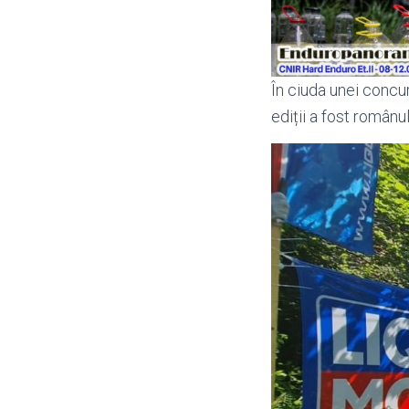
În ciuda unei concure
ediții a fost român