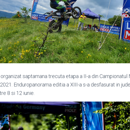
 organizat saptamana trecuta etapa a II-a din Campionatul
2021. Enduropanorama editia a XIII-a s-a desfasurat in ju
tre 8 si 12 iunie.