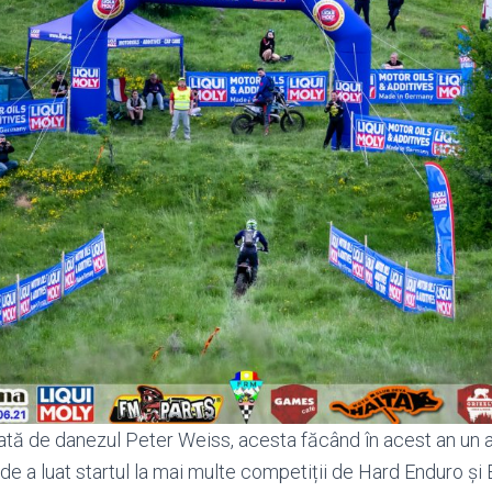
ată de danezul Peter Weiss, acesta făcând în acest an un 
nde a luat startul la mai multe competiții de Hard Enduro ș