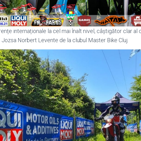
nțe internaționale la cel mai înalt nivel, câștigător clar al c
ul Jozsa Norbert Levente de la clubul Master Bike Cluj.