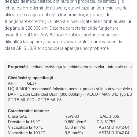
de bază de înaltă calitate, obţinute prin procedeu de sinteză şi o
tehnologie modernă de aditivare, garantează un domeniu larg de
utilizare şi o ungere optimă a transmisiilor, în condiţii de
funcţionare extreme şi la intervale îndelungate de schimb al uleiului
de până la 320.000 km. Datorită caracteristicii de funţionare
uşoară, uleiul SAE 75W-80 poate fi utilizat şi atunci când apar
dificultăţi la cuplare şi când utilizarea uleiului foarte vâscos din
clasa API GL 3/4 ar conduce la apariţia unor probleme.
Proprietăți
 - reduce rezistența la schimbarea vitezelor - intervale de schi
Clasificări şi specificaţii : 
API          GL3+    
LIQUI MOLY recomandă folosirea acestui produs şi la autovehiculele cu u
DAF ∙ Eaton Extended Drain (300.000km) ∙ IVECO ∙ MAN 341 Typ E3 ∙ M
ZF TE-ML 02D ∙ ZF TE-ML 08
Caracteristici
 tehnice:          
Clasa SAE                               75W-80                 SAE J 306
Densitate la 15 °C                    0,860 g/cm³         DIN 51757
Viscozitate la 40 °C                  55,8 mm²/s           ASTM D 7042-04
Viscozitate la 100 °C                9,5 mm²/s             ASTM D 7042-04