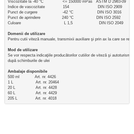
Viscozitate la -40 °C                <= 150000 mPas   ASTM D 2983-09
Indice de vascozitate               154                        DIN ISO 2909
Punct de curgere                     -42 °C                    DIN ISO 3016
Punct de aprindere                  240 °C                   DIN ISO 2592
Culoare                                    L 1,5                      DIN ISO 2049
Domenii de utilizare 
Pentru cutii viteză manuale, transmixii auxiliare şi prin ax la care se rec
Mod de utilizare
Se vor respecta indicaţiile producătorilor cutiilor de viteză şi autoturisme
după schimburile de ulei
Ambalaje disponibile
500 ml             Art. nr. 4426
1 L                   Art. nr. 20464
20 L                 Art. nr. 4428
60 L                 Art. nr. 4429
205 L               Art. nr. 4018