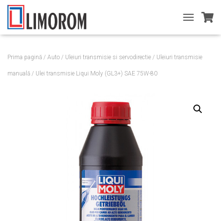
T
O
G
G
Prima pagină
/
Auto
/
Uleiuri transmisie si servodirectie
/
Uleiuri transmisie
L
E
manuală
/ Ulei transmisie Liqui Moly (GL3+) SAE 75W-80
N
A
V
I
G
A
T
I
O
N