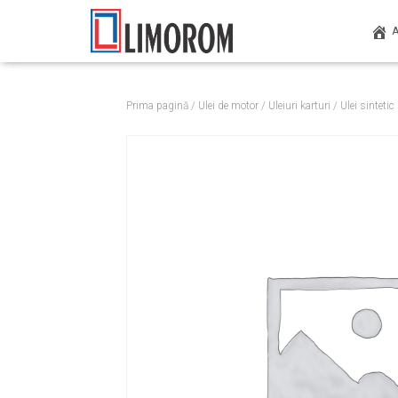
Prima pagină
/
Ulei de motor
/
Uleiuri karturi
/ Ulei sintet