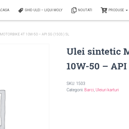
ACASA
GHID ULEI – LIQUI MOLY
NOUTATI
PRODUSE
ic MOTORBIKE 4T 10W-50 – API SG (1503 ) 5L
Ulei sinteti
10W-50 – API 
SKU:
1503
Categorii:
Barci
,
Uleiuri karturi