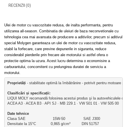
RECENZII (0)
Ulei de motor cu vascozitate redusa, de inalta performanta, pentru
utilizarea all-season. Combinatia de uleiuri de baza neconvetionale cu
tehnologia cea mai avansata de producere a aditivilor, precum si aditivul
special Molygen garanteaza un ulei de motor cu vascozitate redusa,
stabil la forfecare, care previne depunerile in siguranta, reduce
considerabil pierderile prin frecare ale motorului si astfel ofera o
protectie optima la uzura. Acest lucru determina o economisire a
carburantului, concomitent cu prelungirea duratei de serviciu a
motorului.
Proprietăți
 - stabilitate optimă la îmbătrânire - potrivit pentru motoare p
Clasificări și specificații: 
LIQUI MOLY recomandă folosirea acestui produs şi la autovehiculele cu ur
ACEA A3 ∙ ACEA B3 ∙ API SJ ∙ MB 229.1 ∙ VW 501 01 ∙ VW 505 00
Date tehnice
Clasa SAE                        15W-50                SAE J300
Densitate la 15°C             0,865 g/cm³          DIN 51757