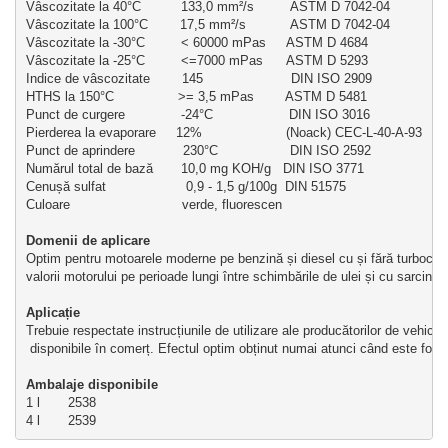
Vâscozitate la 40°C          133,0 mm²/s         ASTM D 7042-04
Vâscozitate la 100°C        17,5 mm²/s           ASTM D 7042-04
Vâscozitate la -30°C         < 60000 mPas     ASTM D 4684
Vâscozitate la -25°C         <=7000 mPas      ASTM D 5293
Indice de vâscozitate        145                      DIN ISO 2909
HTHS la 150°C                >= 3,5 mPas        ASTM D 5481
Punct de curgere              -24°C                   DIN ISO 3016
Pierderea la evaporare     12%                     (Noack) CEC-L-40-A-93
Punct de aprindere            230°C                  DIN ISO 2592
Numărul total de bază       10,0 mg KOH/g   DIN ISO 3771
Cenușă sulfat                    0,9 - 1,5 g/100g  DIN 51575
Culoare                            verde, fluorescen
Domenii de aplicare 
Optim pentru motoarele moderne pe benzină și diesel cu și fără turbocom
valorii motorului pe perioade lungi între schimbările de ulei și cu sarcini m
Aplicație 
Trebuie respectate instrucțiunile de utilizare ale producătorilor de vehicu
 disponibile în comerț. Efectul optim obținut numai atunci când este folos
Ambalaje disponibile
1 l       2538
4 l       2539