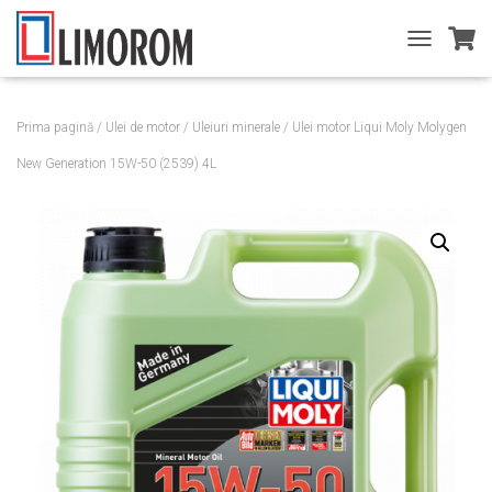
T
O
G
G
Prima pagină
/
Ulei de motor
/
Uleiuri minerale
/ Ulei motor Liqui Moly Molygen
L
E
New Generation 15W-50 (2539) 4L
N
A
V
I
G
A
T
I
O
N