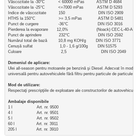
Vâscozitate la -30°C           < 60000 mPas          ASTM D 4684
Vâscozitate la -25°C           <=7000 mPas           ASTM D 5293
Indice de vâscozitate          150                           DIN ISO 2909
HTHS la 150°C                   >= 3,5 mPas             ASTM D 5481
Punct de curgere                -36°C                        DIN ISO 3016
Pierderea la evaporare       12,0%                       (Noack) CEC-L-40-A-9
Punct de aprindere              232°C                       DIN ISO 2592
Numărul total de bază         10,8 mg KOH/g        DIN ISO 3771
Cenușă sulfat                      1,0 - 1,6 g/100g        DIN 51575
Culoare                                2,5                            DIN ISO 2049
Domeniul de aplicare:
Ulei all-season pentru motoarele pe benzină şi Diesel. Adecvat în mod s
universală pentru autovehiculele fără filtru pentru particule de particule 
Mod de utilizare:       
Respectaţi prescripţiile de exploatare ale constructorilor de autovehicule 
Ambalaje disponibile
1 l                    Art. nr. 9500
4 l                    Art. nr. 9501
5 l                    Art. nr. 9502
60 l                  Art. nr. 3911
205 l                Art. nr. 3910