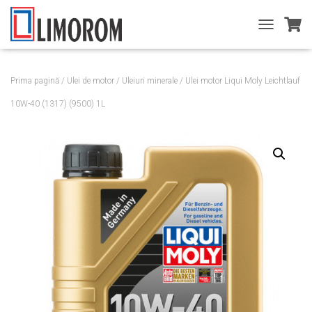
T
O
G
G
Prima pagină
/
Ulei de motor
/
Uleiuri minerale
/ Ulei motor Liqui Moly Leichtlauf
L
E
10W-40 (1317) (9500) 1L
N
A
V
I
G
A
T
I
O
N