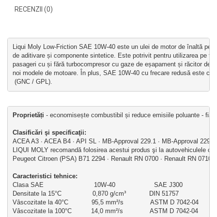
RECENZII (0)
Liqui Moly Low-Friction SAE 10W-40 este un ulei de motor de înaltă perf
de aditivare și componente sintetice. Este potrivit pentru utilizarea pe to
pasageri cu și fără turbocompresor cu gaze de eșapament și răcitor de aer
noi modele de motoare. În plus, SAE 10W-40 cu frecare redusă este cel m
 (GNC / GPL).
Proprietăți
 - economisește combustibil și reduce emisiile poluante - fiabil
Clasificări şi specificaţii: 
ACEA A3 ∙ ACEA B4 ∙ API SL ∙ MB-Approval 229.1 ∙ MB-Approval 229.3
LIQUI MOLY recomandă folosirea acestui produs şi la autovehiculele cu u
Peugeot Citroen (PSA) B71 2294 ∙ Renault RN 0700 ∙ Renault RN 0710
Caracteristici tehni
ce:
Clasa SAE                          10W-40                    SAE J300
Densitate la 15°C                0,870 g/cm³            DIN 51757
Vâscozitate la 40°C            95,5 mm²/s              ASTM D 7042-04
Vâscozitate la 100°C          14,0 mm²/s              ASTM D 7042-04