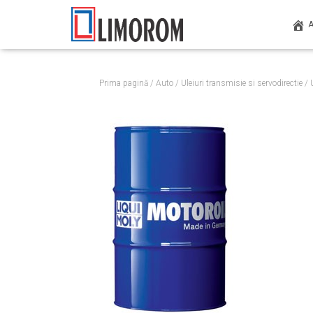
Prima pagină
/
Auto
/
Uleiuri transmisie si servodirectie
/