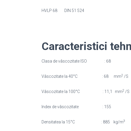
HVLP 68 DIN 51 524
Caract
Clasa de vâscozitate ISO
2
Vâscozitate la 40°C : 68 mm
/
2
Vâscozitate la 100°C : 11,1 mm
/
Index de vâscozitate : 
Densitatea la 15°C : 885 kg/m