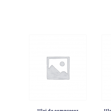
Ulei de compresor
Ule