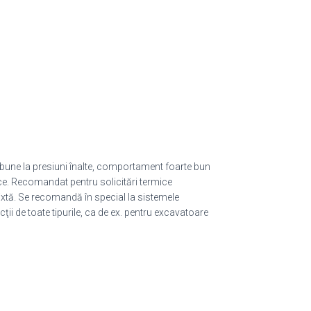
ţi bune la presiuni înalte, comportament foarte bun
ulice. Recomandat pentru solicitări termice
mixtă. Se recomandă în special la sistemele
ţii de toate tipurile, ca de ex. pentru excavatoare