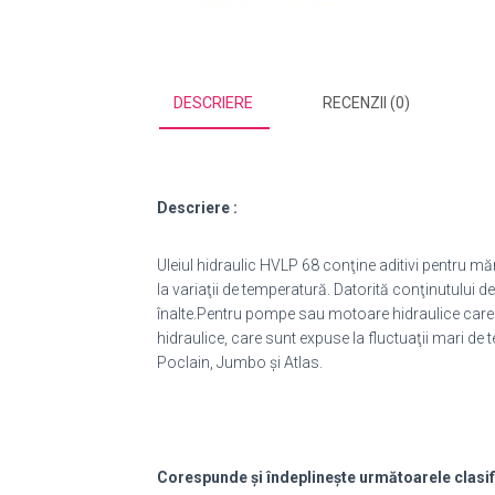
DESCRIERE
RECENZII (0)
Descriere :
Uleiul hidraulic HVLP 68 conţine aditivi pentru mă
la variaţii de temperatură. Datorită conţinutului de
înalte.Pentru pompe sau motoare hidraulice care ne
hidraulice, care sunt expuse la fluctuaţii mari de 
Poclain, Jumbo şi Atlas.
Corespunde şi îndeplineşte următoarele clasific