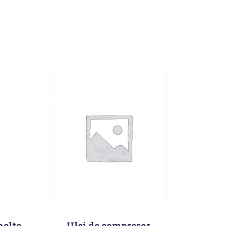
nelte
Ulei de compresor