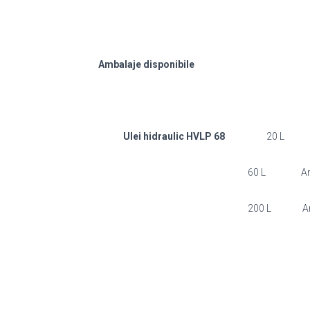
Ambalaje disponibile
Ulei hidraulic HVLP 68
20 L Art.
60 L Art. nr. 6
200 L Art. nr. 