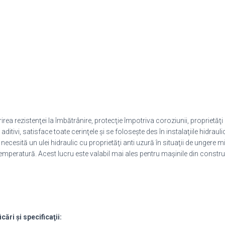
rirea rezistenţei la îmbătrânire, protecţie împotriva coroziunii, proprietă
 aditivi, satisface toate cerinţele şi se foloseşte des în instalaţiile hidra
cesită un ulei hidraulic cu proprietăţi anti uzură în situaţii de ungere 
temperatură. Acest lucru este valabil mai ales pentru maşinile din construc
ări şi specificaţii: