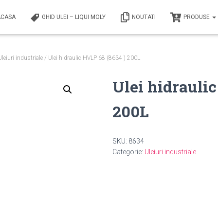
ACASA
GHID ULEI – LIQUI MOLY
NOUTATI
PRODUSE
Uleiuri industriale
/ Ulei hidraulic HVLP 68 (8634 ) 200L
Ulei hidraulic
200L
SKU:
8634
Categorie:
Uleiuri industriale