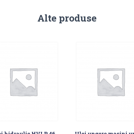
Alte produse
i hidraulic HVLP 46
Ulei ungere masini u