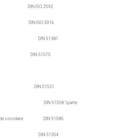
8 °C DIN ISO 2592
2 °C DIN ISO 3016
50°C: 5 min DIN 51381
/100g DIN 51575
 g/100g DIN 51551
0 mg KOH/g DIN 51558 1parte
 grupa de corodare DIN 51585
ăunătoare: 11 DIN 51354