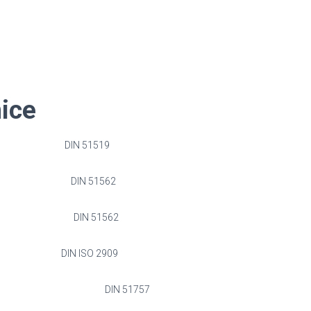
eristici t
 : 68 DIN 51519
S DIN 51562
S DIN 51562
155 DIN ISO 2909
3
DIN 51757