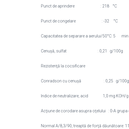
Punct de aprindere : 21
Punct de congelare : -3
Capacitatea de separare a aerului/
Cenuşă, sulfat : 0,21 g
Rezistenţă la cocsificare
Conradson cu cenuşă : 0,25
Indice de neutralizare, acid 1,
Acţiune de corodare asupra oţelului : 0-A
Normal A/8,3/90, treaptă de forţă d