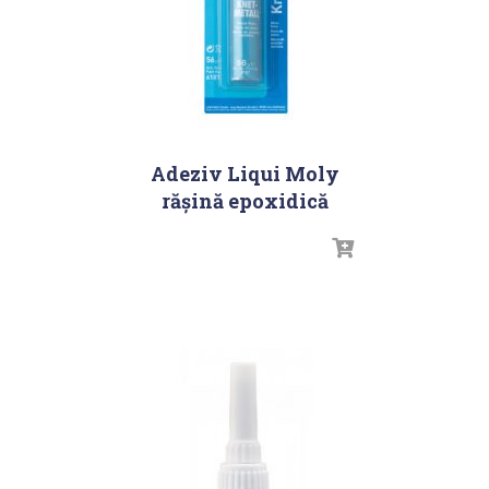
Adeziv Liqui Moly
răşină epoxidică