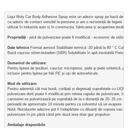
Liqui Moly Car Body Adhesive Spray este un adeziv spray pe bază de cauc
ca adeziv de contact sensibil la presiune și are o rezistență de legare i
utilizat în industria auto și în construcția, fabricarea și acoperirea țesături
Proprietăți
 - jetul de pulverizare poate fi modificat - economic de utilizat
Date tehnice
 Format aerosol Stabilitate termică -20 până la 80 ° C Culoa
Bază cauciuc stiren-butadien (SBR) Solubilitate în apă insolubilă Perioad
Domeniul de utilizare:
Pentru lipirea de ţesături, cauciuc microporos, piele şi piele sintetică, p
inclusiv pentru lipirea pe folii PE şi uşi de autovehicule.
Mod de utilizare:
Pentru aderență cât mai bună, curățați și degresați suprafețele cu LIQUI 
pulverizare dorit poate fi modificat prin rotirea capului de pulverizare, în
caroseriei se pulverizează pe suprafață de la o distanță de 20- 25 cm. Îna
perioadă de aproximativ 10 minute pentru ca solventul să se evapore.
Notă: Reziduurile adezive pot fi îndepărtate cu diluanți de vopsea sau acet
pulverizare în jos până când prin duză iese doar gaz propulsor.
Ambalaje disponibile 