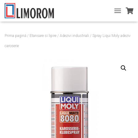
T
O
G
G
Prima pagină
/
Etansare si lipire
/
Adezivi industriali
/ Spray Liqui Moly adeziv
L
E
caroserie
N
A
V
I
G
A
T
I
O
N