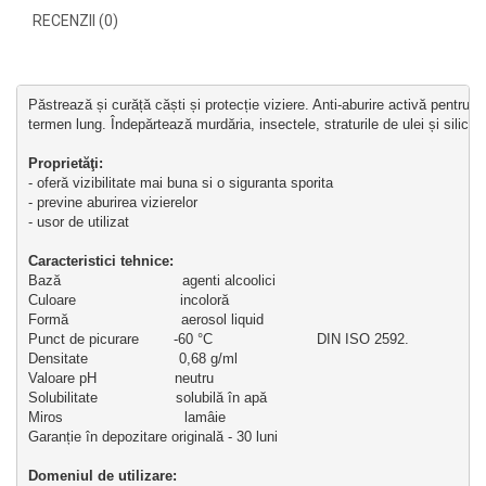
RECENZII (0)
Păstrează și curăță căști și protecție viziere. Anti-aburire activă pentru s
termen lung. Îndepărtează murdăria, insectele, straturile de ulei și silicon
Proprietăţi:
- oferă vizibilitate mai buna si o siguranta sporita
- previne aburirea vizierelor
- usor de utilizat
Caracteristici tehnice:
Bază                            agenti alcoolici
Culoare                        incoloră
Formă                          aerosol liquid
Punct de picurare        -60 °C                        DIN ISO 2592.
Densitate                     0,68 g/ml
Valoare pH                  neutru
Solubilitate                  solubilă în apă
Miros                            lamâie
Garanție în depozitare originală - 30 luni 
Domeniul de utilizare: 