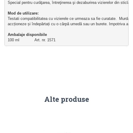
Special pentru curăţarea, întreţinerea şi dezaburirea vizierelor din sticlă şi
Mod de utilizare: 
Testati compatibilitatea cu vizierele ce urmeaza sa fie curatate.  
Murdaria
accționeze și îndepărtați cu o cârpă umedă sau un burete. 
Impotriva aburi
Ambalaje disponibile
100 ml             Art. nr. 1571
Alte produse