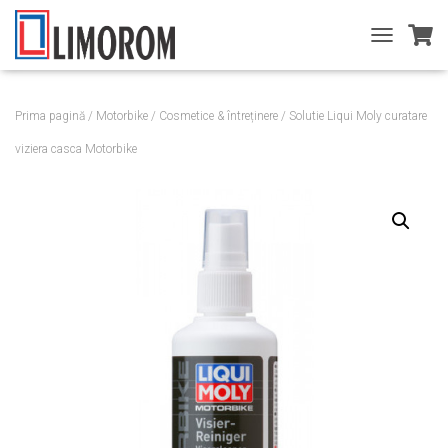
T
O
G
G
Prima pagină
/
Motorbike
/
Cosmetice & întreținere
/ Solutie Liqui Moly curatare
L
E
viziera casca Motorbike
N
A
V
I
G
A
T
I
O
N