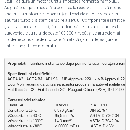
uzurii, asigură un motor curat şi împiedică formarea nămolului.
Asigură o ungere imediată la pornirea la rece. Se utilizează în orice
anotimp la motoarele pe benzină şi diesel ale autoturismelor, cu
sau fără turbo şi sistem de răcire a aerului. Componentele sintetice
şi aditivii speciali selectaţi fac ca uleiul să fie utilizat cu succes la
autovehicule cu rulaj de peste 100.000 km, cât şi pentru cele mai
moderne concepte de motoare. Nu atacă garniturile, asigurând
astfel etanşeitatea motorului.
Proprietăți
 - lubrifiere instantanee după pornire la rece - curățenia remarc
Specificaţii şi clasificări: 
ACEA A3 ∙ ACEA B4 ∙ API SN ∙ MB-Approval 229.1 ∙ MB-Approval 229.3
Liqui Moly recomandă utilizarea acestui produs şi la autovehiculele cu urm
Fiat 9.55535-D2 ∙ Fiat 9.55535-G2 ∙ Peugeot Citroen (PSA) B71 2300 ∙ 
Caracteristici tehnice
Clasa SAE                         10W-40                    SAE J300
Densitate la 15°C               0,870 g/cm³             DIN 51757
Vâscozitate la 40°C            95,5 mm²/s              ASTM D 7042-04
Vâscozitate la 100°C          14,0 mm²/s              ASTM D 7042-04
Vâscozitate la -30°C           < 60000 mPas          ASTM D 4684