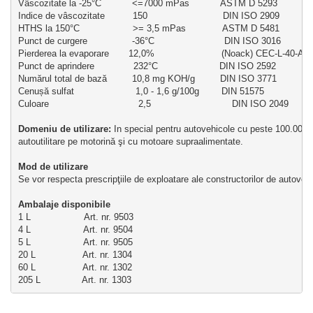
Vâscozitate la -25°C           <=7000 mPas           ASTM D 5293
Indice de vâscozitate          150                           DIN ISO 2909
HTHS la 150°C                   >= 3,5 mPas             ASTM D 5481
Punct de curgere                -36°C                         DIN ISO 3016
Pierderea la evaporare       12,0%                        (Noack) CEC-L-40-A-9
Punct de aprindere              232°C                      DIN ISO 2592
Numărul total de bază         10,8 mg KOH/g         DIN ISO 3771
Cenușă sulfat                      1,0 - 1,6 g/100g        DIN 51575
Culoare                                2,5                             DIN ISO 2049
Domeniu de utilizare:
 In special pentru autovehicole cu peste 100.000 
autoutilitare pe motorină şi cu motoare supraalimentate.
Mod de utilizare 
Se vor respecta prescripţiile de exploatare ale constructorilor de autoveh
Ambalaje disponibile
1 L                   Art. nr. 9503
4 L                   Art. nr. 9504
5 L                   Art. nr. 9505
20 L                 Art. nr. 1304
60 L                 Art. nr. 1302
205 L               Art. nr. 1303