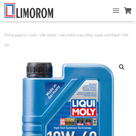
T
O
G
G
Prima pagină
/
Auto
/
Ulei motor
/ Ulei motor Liqui Moly Super Leichtlauf 10W-
L
E
40
N
A
V
I
G
A
T
I
O
N