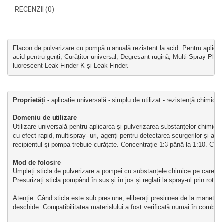
RECENZII (0)
Flacon de pulverizare cu pompă manuală rezistent la acid. Pentru aplica
acid pentru genți, Curățitor universal, Degresant rugină, Multi-Spray Plu
luorescent Leak Finder K și Leak Finder.
Proprietăți
 - aplicație universală - simplu de utilizat - rezistență chimică
Domeniu de utilizare
Utilizare universală pentru aplicarea şi pulverizarea substanţelor chimice 
cu efect rapid, multispray- uri, agenţi pentru detectarea scurgerilor şi ag
recipientul şi pompa trebuie curăţate. Concentraţie 1:3 până la 1:10. Capa
Mod de folosire
Umpleți sticla de pulverizare a pompei cu substanțele chimice pe care tre
Presurizați sticla pompând în sus și în jos și reglați la spray-ul prin rotirea
Atenție: 
Când sticla este sub presiune, eliberați presiunea de la maneta de
deschide. Compatibilitatea materialului a fost verificată numai în combi