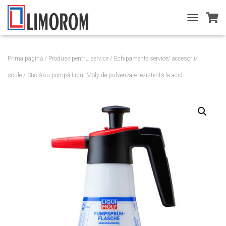
T
O
G
G
Prima pagină
/
Produse pentru service
/
Echipamente service/ accesorii/
L
E
scule
/ Sticlă cu pompă Liqui Moly de pulverizare rezistentă la acid
N
A
V
I
G
A
T
I
O
N