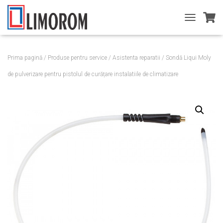
T
O
G
G
Prima pagină
/
Produse pentru service
/
Asistenta reparatii
/ Sondă Liqui Moly
L
E
de pulverizare pentru pistolul de curățare instalatiile de climatizare
N
A
V
I
G
A
T
I
O
N