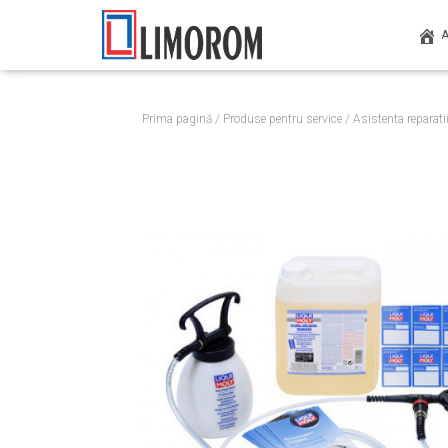
Prima pagină
/
Produse pentru service
/
Asistenta reparati