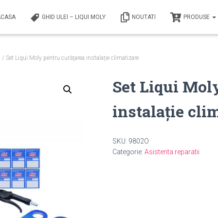
ACASA
GHID ULEI – LIQUI MOLY
NOUTATI
PRODUSE
i
/ Set Liqui Moly pentru curăţarea instalaţie climatizare
Set Liqui Mol
instalaţie cli
SKU:
9802O
Categorie:
Asistenta reparatii