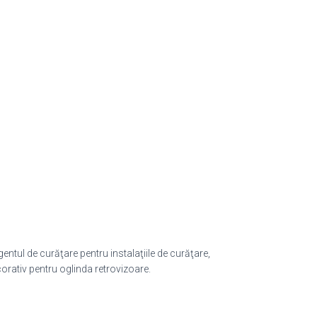
entul de curăţare pentru instalaţiile de curăţare,
ecorativ pentru oglinda retrovizoare.